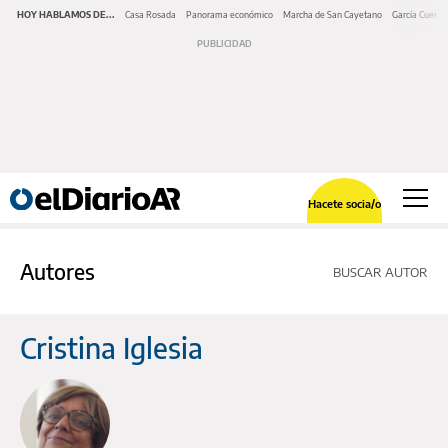
HOY HABLAMOS DE...
Casa Rosada
Panorama económico
Marcha de San Cayetano
García Cuerva
Hacete socia/o
Autores
BUSCAR AUTOR
Cristina Iglesia