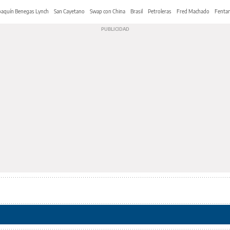
oaquín Benegas Lynch
San Cayetano
Swap con China
Brasil
Petroleras
Fred Machado
Fentan