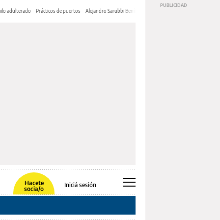
ilo adulterado
Prácticos de puertos
Alejandro Sarubbi Benítez
Hacete
Iniciá sesión
socia/o