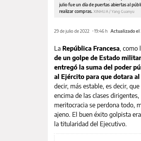
julio fue un día de puertas abiertas al púb
realizar compras.
XINHUA / Yang Guanyu
29 de julio de 2022
19:46 h
Actualizado el
La
República Francesa
, como 
de un golpe de Estado militar
entregó la suma del poder púb
al Ejército para que dotara a
decir, más estable, es decir, que
encima de las clases dirigentes,
meritocracia se perdona todo, m
ajeno. El buen éxito golpista e
la titularidad del Ejecutivo.