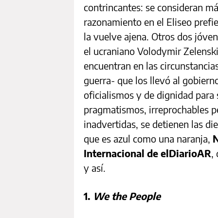
contrincantes: se consideran má
razonamiento en el Eliseo prefi
la vuelve ajena. Otros dos jóven
el ucraniano Volodymir Zelenski
encuentran en las circunstancias 
guerra- que los llevó al gobiern
oficialismos y de dignidad para 
pragmatismos, irreprochables p
inadvertidas, se detienen las d
que es azul como una naranja,
N
Internacional de elDiarioAR
,
y así.
1.
We the People