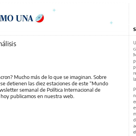
S
álisis
U
c
M
p
p
r
cron? Mucho más de lo que se imaginan. Sobre
l
 se detienen las diez estaciones de este “Mundo
wsletter semanal de Política Internacional de
P
e hoy publicamos en nuestra web.
n
e
e
m
d
a
e