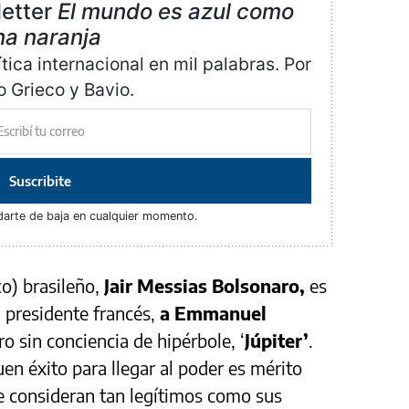
letter
El mundo es azul como
na naranja
ica internacional en mil palabras. Por
o Grieco y Bavio.
Suscribite
darte de baja en cualquier momento.
co) brasileño,
Jair Messias Bolsonaro,
es
l presidente francés,
a Emmanuel
ro sin conciencia de hipérbole, ‘
Júpiter’
.
en éxito para llegar al poder es mérito
se consideran tan legítimos como sus