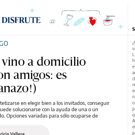
S
IGO
¿
v
L
 vino a domicilio
h
e
on amigos: es
a
c
lanazo!)
r
e
n
ntetizarse en elegir bien a los invitados, conseguir
c
uede solucionarse con la ayuda de una o un
p
do. Opciones variadas para sólo ocuparse de
q
A
e
p
icio Vallese