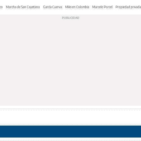
co
Marcha de San Cayetano
García Cuerva
Milei en Colombia
Marcelo Porcel
Propiedad privada