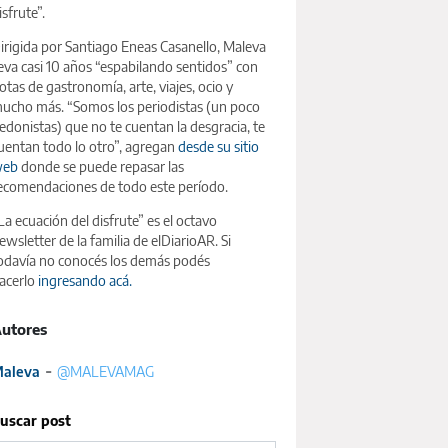
isfrute”.
irigida por Santiago Eneas Casanello, Maleva
leva casi 10 años “espabilando sentidos” con
otas de gastronomía, arte, viajes, ocio y
ucho más. “Somos los periodistas (un poco
edonistas) que no te cuentan la desgracia, te
uentan todo lo otro”, agregan
desde su sitio
eb
donde se puede repasar las
ecomendaciones de todo este período.
La ecuación del disfrute” es el octavo
ewsletter de la familia de elDiarioAR. Si
odavía no conocés los demás podés
acerlo
ingresando acá.
utores
-
aleva
@MALEVAMAG
uscar post