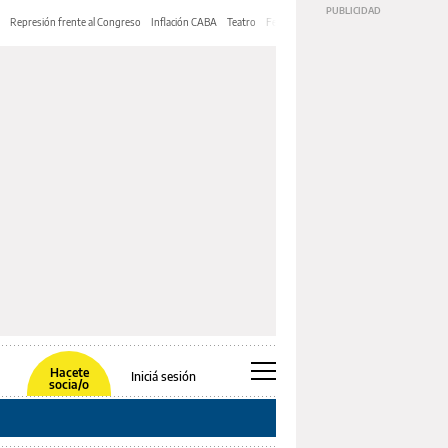
Represión frente al Congreso
Inflación CABA
Teatro
Feria de Editores
Mery Streep
Hacete
Iniciá sesión
socia/o