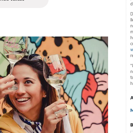
d
D
l
n
m
h
c
w
r
“
n
t
h
A
M
B