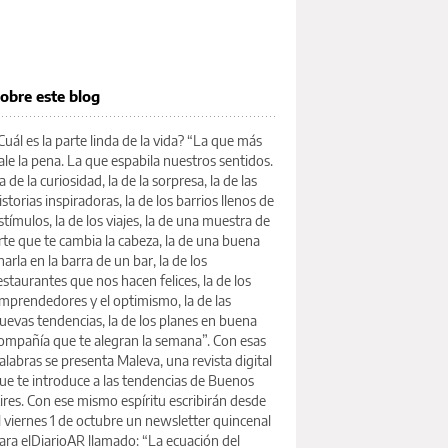
obre este blog
Cuál es la parte linda de la vida? “La que más
ale la pena. La que espabila nuestros sentidos.
a de la curiosidad, la de la sorpresa, la de las
istorias inspiradoras, la de los barrios llenos de
stímulos, la de los viajes, la de una muestra de
rte que te cambia la cabeza, la de una buena
harla en la barra de un bar, la de los
estaurantes que nos hacen felices, la de los
mprendedores y el optimismo, la de las
uevas tendencias, la de los planes en buena
ompañía que te alegran la semana”. Con esas
alabras se presenta Maleva, una revista digital
ue te introduce a las tendencias de Buenos
ires. Con ese mismo espíritu escribirán desde
l viernes 1 de octubre un newsletter quincenal
ara elDiarioAR llamado: “La ecuación del