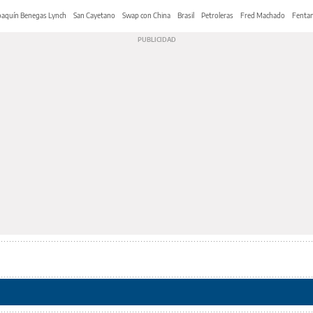
oaquín Benegas Lynch
San Cayetano
Swap con China
Brasil
Petroleras
Fred Machado
Fentan