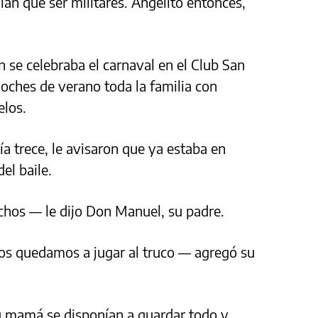
nían que ser militares. Angelito entonces,
n se celebraba el carnaval en el Club San
 noches de verano toda la familia con
elos.
a trece, le avisaron que ya estaba en
el baile.
hos — le dijo Don Manuel, su padre.
nos quedamos a jugar al truco — agregó su
su mamá se disponían a guardar todo y