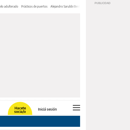
ilo adulterado
Prácticos de puertos
Alejandro Sarubbi Benítez
Hacete
Iniciá sesión
socia/o