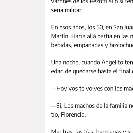
varones de los Pezotti si o sí te
sería militar.
En esos años, los 50, en San Jua
Martín. Hacia allá partía en las
bebidas, empanadas y bizcochu
Una noche, cuando Angelito tení
edad de quedarse hasta el final d
—Hoy vos te volves con los mac
—Si, Los machos de la familia 
tío, Florencio.
Mentras, las tías, hermanas y 