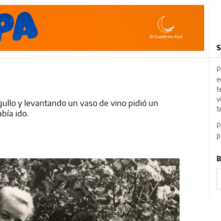
S
P
e
t
v
gullo y levantando un vaso de vino pidió un
t
bía ido.
P
p
B