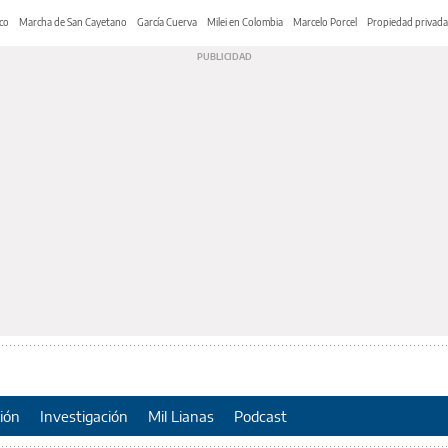
co
Marcha de San Cayetano
García Cuerva
Milei en Colombia
Marcelo Porcel
Propiedad privada
ión
Investigación
Mil Lianas
Podcast