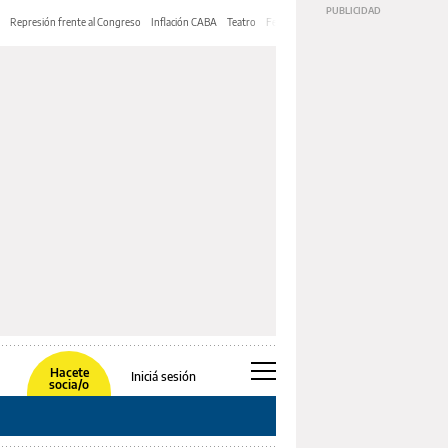
Represión frente al Congreso
Inflación CABA
Teatro
Feria de Editores
Mery Streep
Hacete
Iniciá sesión
socia/o