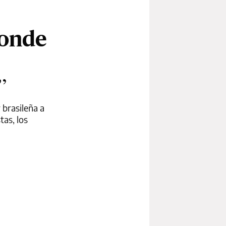
donde
”
 brasileña a
tas, los