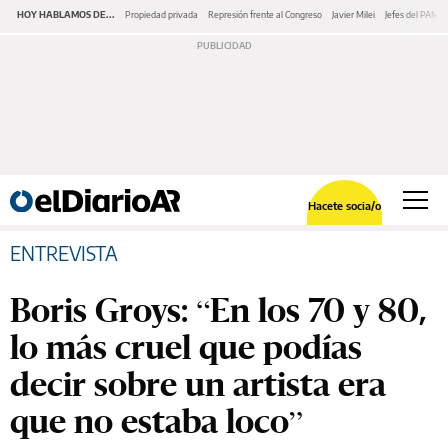
HOY HABLAMOS DE...
Propiedad privada
Represión frente al Congreso
Javier Milei
Jefes del PAMI
Hacete socia/o
ENTREVISTA
Boris Groys: “En los 70 y 80,
lo más cruel que podías
decir sobre un artista era
que no estaba loco”