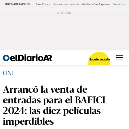
HOY HABLAMOS DE...
Casa Rosada
Panorama económico
Marcha de San Cayetano
García Cuerva
Hacete socia/o
CINE
Arrancó la venta de
entradas para el BAFICI
2024: las diez películas
imperdibles