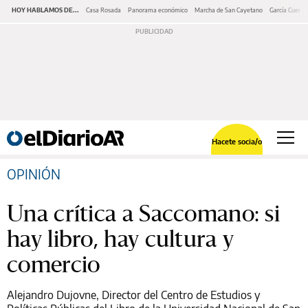
HOY HABLAMOS DE...
Casa Rosada
Panorama económico
Marcha de San Cayetano
García Cuerva
Hacete socia/o
OPINIÓN
Una crítica a Saccomano: si
hay libro, hay cultura y
comercio
Alejandro Dujovne, Director del Centro de Estudios y