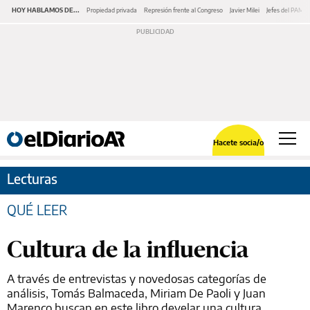
HOY HABLAMOS DE...
Propiedad privada
Represión frente al Congreso
Javier Milei
Jefes del PAMI
Hacete socia/o
Lecturas
QUÉ LEER
Cultura de la influencia
A través de entrevistas y novedosas categorías de
análisis, Tomás Balmaceda, Miriam De Paoli y Juan
Marenco buscan en este libro develar una cultura