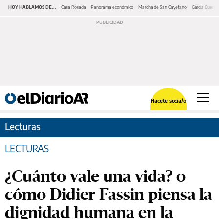
HOY HABLAMOS DE...
Casa Rosada
Panorama económico
Marcha de San Cayetano
García Cuerva
Hacete socia/o
Lecturas
LECTURAS
¿Cuánto vale una vida? o
cómo Didier Fassin piensa la
dignidad humana en la