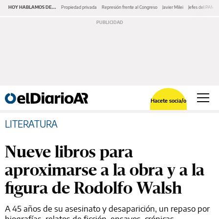
HOY HABLAMOS DE...
Propiedad privada
Represión frente al Congreso
Javier Milei
Jefes del PAMI
Hacete socia/o
LITERATURA
Nueve libros para
aproximarse a la obra y a la
figura de Rodolfo Walsh
A 45 años de su asesinato y desaparición, un repaso por
biografías, relatos de ficción, ensayos, crónicas