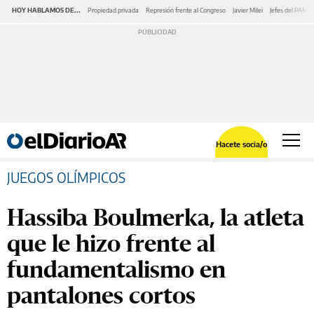
HOY HABLAMOS DE...
Propiedad privada
Represión frente al Congreso
Javier Milei
Jefes del PAMI
Hacete socia/o
JUEGOS OLÍMPICOS
Hassiba Boulmerka, la atleta
que le hizo frente al
fundamentalismo en
pantalones cortos