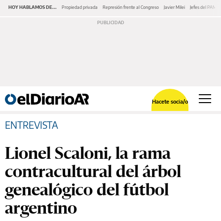
HOY HABLAMOS DE...
Propiedad privada
Represión frente al Congreso
Javier Milei
Jefes del PAMI
Hacete socia/o
ENTREVISTA
Lionel Scaloni, la rama
contracultural del árbol
genealógico del fútbol
argentino