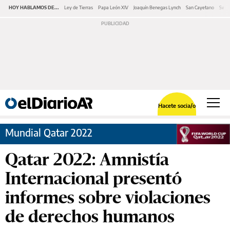
HOY HABLAMOS DE...
Ley de Tierras
Papa León XIV
Joaquín Benegas Lynch
San Cayetano
Swap
Hacete socia/o
Mundial Qatar 2022
Qatar 2022: Amnistía
Internacional presentó
informes sobre violaciones
de derechos humanos