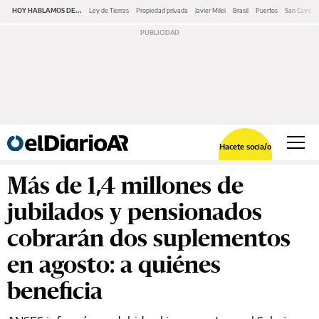
HOY HABLAMOS DE...
Ley de Tierras
Propiedad privada
Javier Milei
Brasil
Puertos
San Cayeta
Hacete socia/o
Más de 1,4 millones de
jubilados y pensionados
cobrarán dos suplementos
en agosto: a quiénes
beneficia