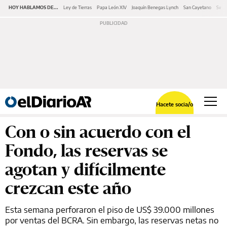
HOY HABLAMOS DE...
Ley de Tierras
Papa León XIV
Joaquín Benegas Lynch
San Cayetano
Swap
Hacete socia/o
Con o sin acuerdo con el
Fondo, las reservas se
agotan y difícilmente
crezcan este año
Esta semana perforaron el piso de US$ 39.000 millones
por ventas del BCRA. Sin embargo, las reservas netas no