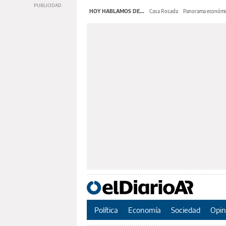
HOY HABLAMOS DE...
Casa Rosada
Panorama económi
Política
Economía
Sociedad
Opin