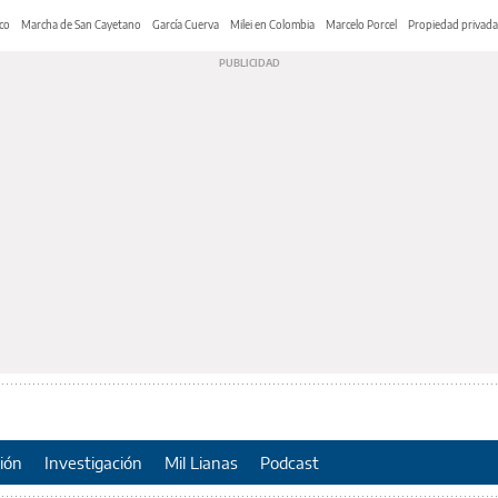
co
Marcha de San Cayetano
García Cuerva
Milei en Colombia
Marcelo Porcel
Propiedad privada
ión
Investigación
Mil Lianas
Podcast