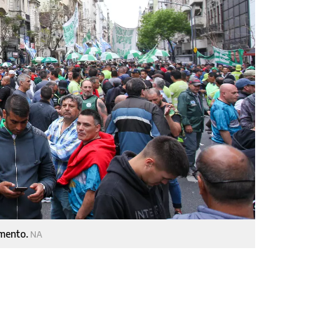
umento.
NA