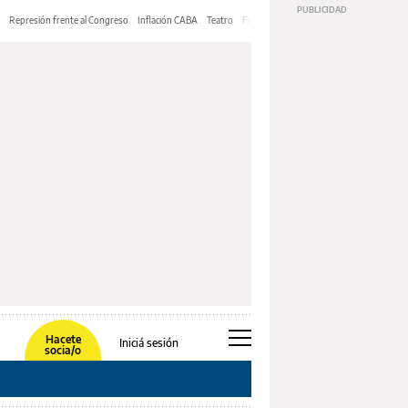
Represión frente al Congreso
Inflación CABA
Teatro
Feria de Editores
Mery Streep
Hacete
Iniciá sesión
socia/o