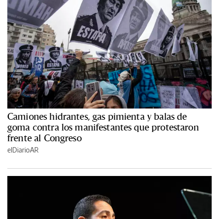
Camiones hidrantes, gas pimienta y balas de
goma contra los manifestantes que protestaron
frente al Congreso
elDiarioAR