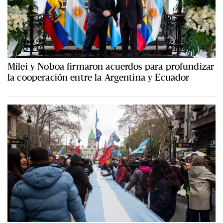
Milei y Noboa firmaron acuerdos para profundizar
la cooperación entre la Argentina y Ecuador