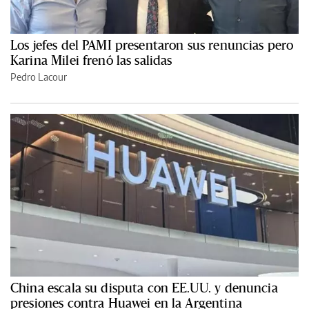
Los jefes del PAMI presentaron sus renuncias pero
Karina Milei frenó las salidas
Pedro Lacour
China escala su disputa con EE.UU. y denuncia
presiones contra Huawei en la Argentina