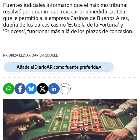
Fuentes judiciales informaron que el máximo tribunal
resolvió por unanimidad revocar una medida cautelar
que le permitió a la empresa Casinos de Buenos Aires,
dueña de los barcos casino 'Estrella de la Fortuna' y
'Princess', funcionar más allá de los plazos de concesión.
PRIORIZA ELDIARIOAR EN GOOGLE
Añade elDiarioAR como fuente preferida