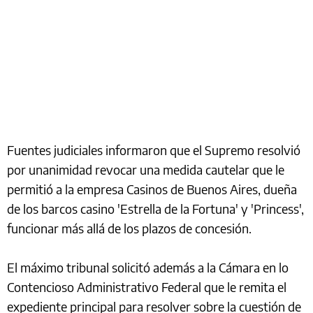
Fuentes judiciales informaron que el Supremo resolvió
por unanimidad revocar una medida cautelar que le
permitió a la empresa Casinos de Buenos Aires, dueña
de los barcos casino 'Estrella de la Fortuna' y 'Princess',
funcionar más allá de los plazos de concesión.
El máximo tribunal solicitó además a la Cámara en lo
Contencioso Administrativo Federal que le remita el
expediente principal para resolver sobre la cuestión de