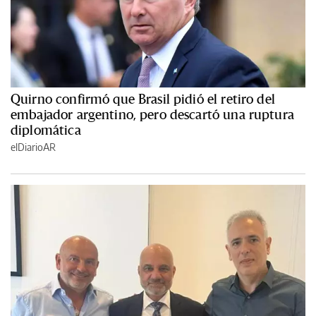
Quirno confirmó que Brasil pidió el retiro del
embajador argentino, pero descartó una ruptura
diplomática
elDiarioAR