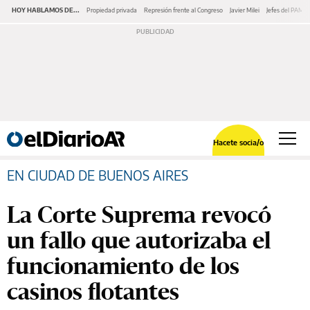
HOY HABLAMOS DE...
Propiedad privada
Represión frente al Congreso
Javier Milei
Jefes del PAMI
Hacete socia/o
EN CIUDAD DE BUENOS AIRES
La Corte Suprema revocó
un fallo que autorizaba el
funcionamiento de los
casinos flotantes