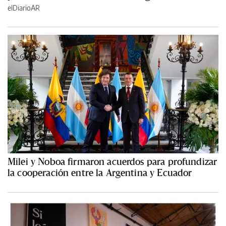
elDiarioAR
Milei y Noboa firmaron acuerdos para profundizar
la cooperación entre la Argentina y Ecuador