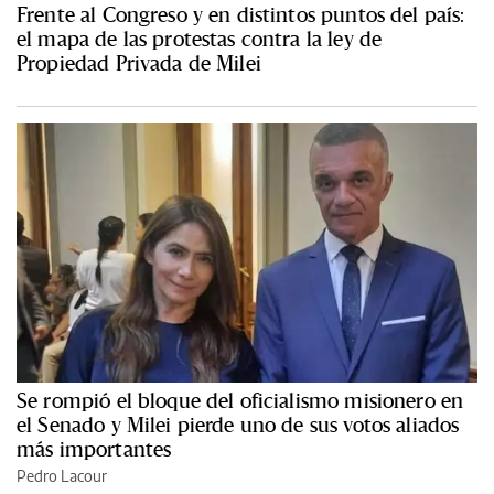
Frente al Congreso y en distintos puntos del país:
el mapa de las protestas contra la ley de
Propiedad Privada de Milei
Se rompió el bloque del oficialismo misionero en
el Senado y Milei pierde uno de sus votos aliados
más importantes
Pedro Lacour