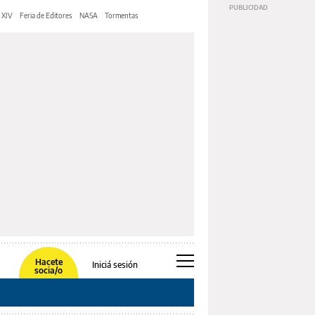
 XIV
Feria de Editores
NASA
Tormentas
Hacete
Iniciá sesión
socia/o