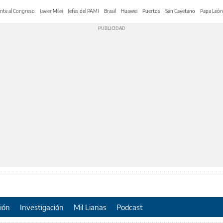
nte al Congreso
Javier Milei
Jefes del PAMI
Brasil
Huawei
Puertos
San Cayetano
Papa León
ión
Investigación
Mil Lianas
Podcast