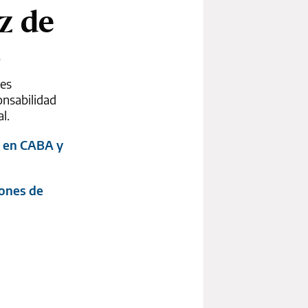
ez de
s
res
onsabilidad
l.
s en CABA y
iones de