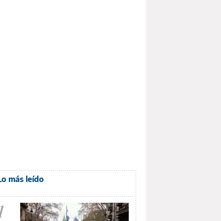
Lo más leído
1