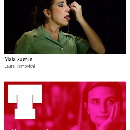
Mala suerte
Laura Haimovichi