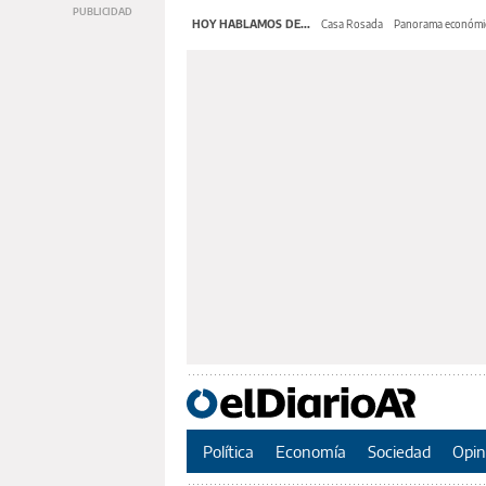
HOY HABLAMOS DE...
Casa Rosada
Panorama económi
Política
Economía
Sociedad
Opin