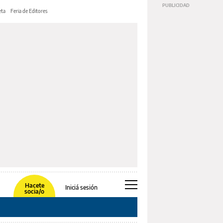
ta
Feria de Editores
Hacete
Iniciá sesión
socia/o