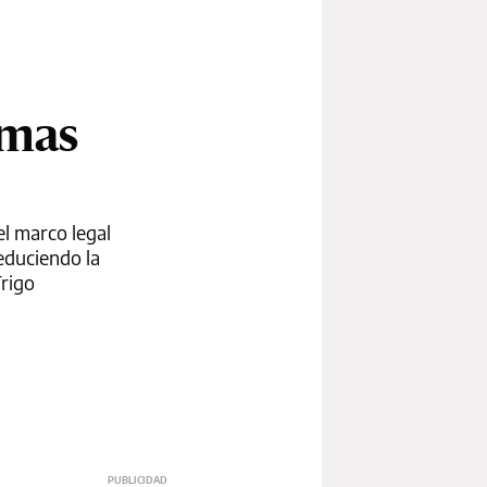
rmas
el marco legal
reduciendo la
Trigo