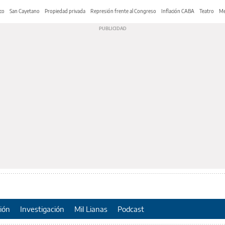
co
San Cayetano
Propiedad privada
Represión frente al Congreso
Inflación CABA
Teatro
Me
ión
Investigación
Mil Lianas
Podcast