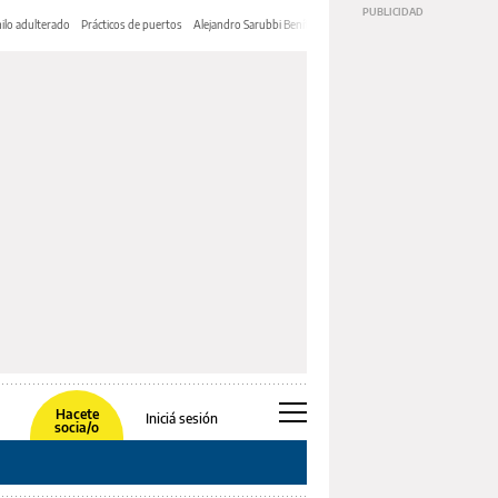
ilo adulterado
Prácticos de puertos
Alejandro Sarubbi Benítez
Hacete
Iniciá sesión
socia/o