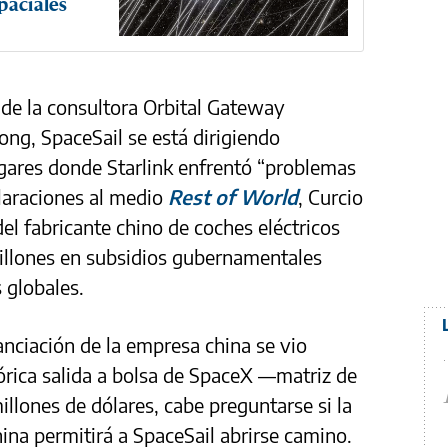
paciales
 de la consultora Orbital Gateway
ng, SpaceSail se está dirigiendo
gares donde Starlink enfrentó “problemas
claraciones al medio
Rest of World
, Curcio
el fabricante chino de coches eléctricos
llones en subsidios gubernamentales
 globales.
anciación de la empresa china se vio
tórica salida a bolsa de SpaceX —matriz de
llones de dólares, cabe preguntarse si la
hina permitirá a SpaceSail abrirse camino.