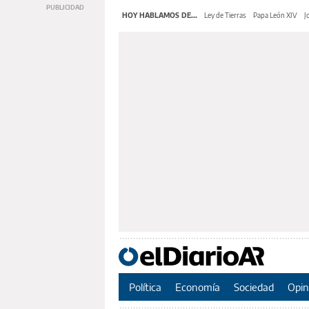
HOY HABLAMOS DE...
Ley de Tierras
Papa León XIV
J
Política
Economía
Sociedad
Opin