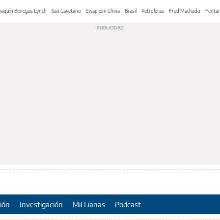
oaquín Benegas Lynch
San Cayetano
Swap con China
Brasil
Petroleras
Fred Machado
Fentan
ión
Investigación
Mil Lianas
Podcast