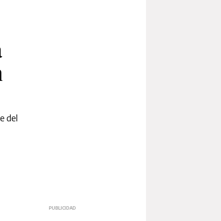
a
n
e del