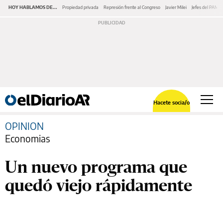
HOY HABLAMOS DE...
Propiedad privada
Represión frente al Congreso
Javier Milei
Jefes del PAMI
Hacete socia/o
OPINION
Economias
Un nuevo programa que
quedó viejo rápidamente