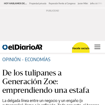
HOY HABLAMOS DE...
Propiedad privada
Represión frente al Congreso
Javier Milei
Jefes del PAMI
Hacete socia/o
OPINIÓN - ECONOMÍAS
De los tulipanes a
Generación Zoe:
emprendiendo una estafa
La delgada línea entre un negocio y un engaño (o