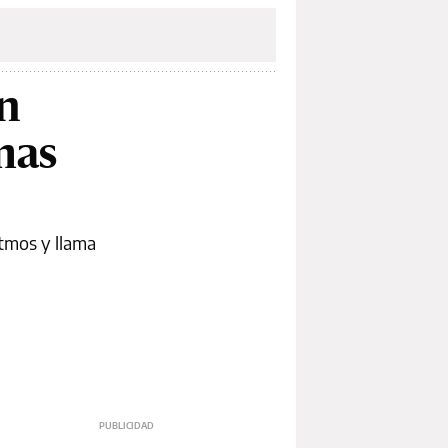
n
rmas
itmos y llama