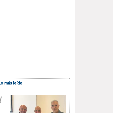
Lo más leído
1