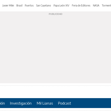
Javier Milei
Brasil
Puertos
San Cayetano
Papa León XIV
Feria de Editores
NASA
Tormen
ión
Investigación
Mil Lianas
Podcast