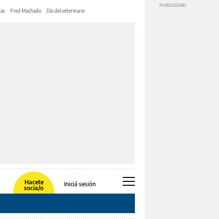
tas
Fred Machado
Día del veterinario
Hacete
Iniciá sesión
socia/o