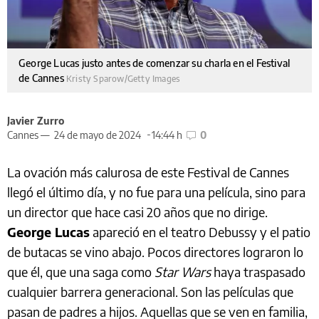
George Lucas justo antes de comenzar su charla en el Festival
de Cannes
Kristy Sparow/Getty Images
Javier Zurro
Cannes —
24 de mayo de 2024
14:44 h
0
La ovación más calurosa de este Festival de Cannes
llegó el último día, y no fue para una película, sino para
un director que hace casi 20 años que no dirige.
George Lucas
apareció en el teatro Debussy y el patio
de butacas se vino abajo. Pocos directores lograron lo
que él, que una saga como
Star Wars
haya traspasado
cualquier barrera generacional. Son las películas que
pasan de padres a hijos. Aquellas que se ven en familia,