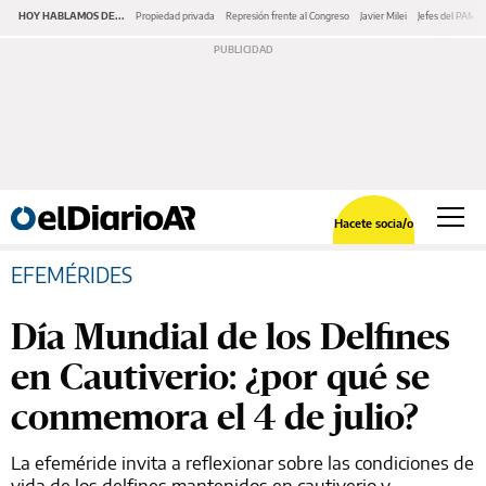
HOY HABLAMOS DE...
Propiedad privada
Represión frente al Congreso
Javier Milei
Jefes del PAMI
Hacete socia/o
EFEMÉRIDES
Día Mundial de los Delfines
en Cautiverio: ¿por qué se
conmemora el 4 de julio?
La efeméride invita a reflexionar sobre las condiciones de
vida de los delfines mantenidos en cautiverio y