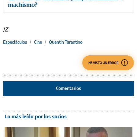
machismo?
JZ
Espectáculos
/
Cine
/
Quentin Tarantino
HE VISTO UN ERROR
Comentarios
Lo más leído por los socios