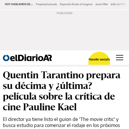
HOY HABLAMOS DE...
Propiedad privada
Represión frente al Congreso
Javier Milei
Jefes del PAMI
Hacete socia/o
Quentin Tarantino prepara
su décima y ¿última?
película sobre la crítica de
cine Pauline Kael
El director ya tiene listo el guion de 'The movie critic' y
busca estudio para comenzar el rodaje en los próximos