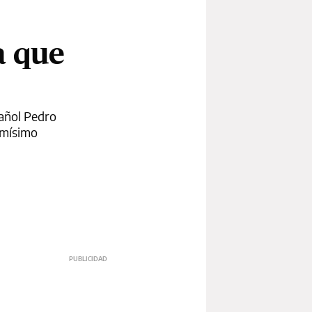
a que
pañol Pedro
smísimo