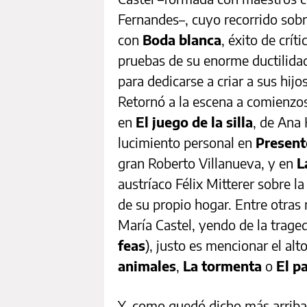
Fernandes–, cuyo recorrido sobre
con
Boda blanca
, éxito de crít
pruebas de su enorme ductilida
para dedicarse a criar a sus hijo
Retornó a la escena a comienzos
en
El juego de la silla
, de Ana 
lucimiento personal en
Present
gran Roberto Villanueva, y en
L
austríaco Félix Mitterer sobre l
de su propio hogar. Entre otras
María Castel, yendo de la traged
feas
), justo es mencionar el al
animales
,
La
tormenta
o
El p
Y, como quedó dicho más arrib