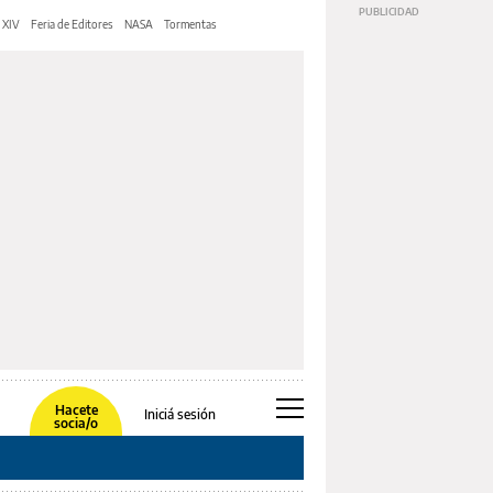
 XIV
Feria de Editores
NASA
Tormentas
Hacete
Iniciá sesión
socia/o