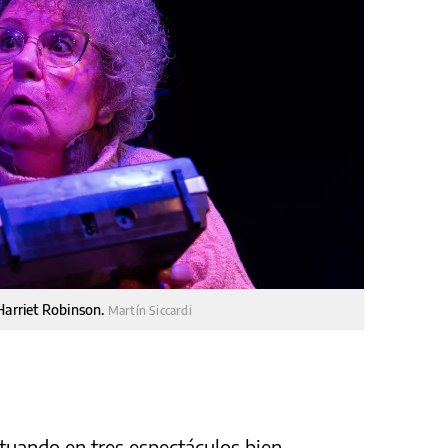
 Harriet Robinson.
Martín Siccardi
ctuando en tres espectáculos bien