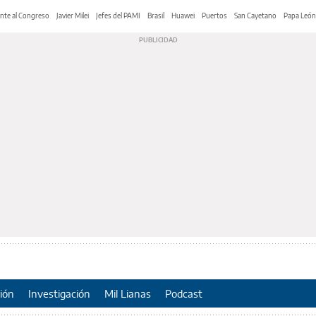
nte al Congreso
Javier Milei
Jefes del PAMI
Brasil
Huawei
Puertos
San Cayetano
Papa León
ión
Investigación
Mil Lianas
Podcast