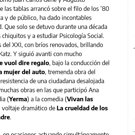
 las tablas arrancó sobre el filo de los ’80
ica y de público, ha dado incontables
d. Que solo se detuvo durante una década
s chiquitos y a estudiar Psicología Social.
 del XXI, con bríos renovados, brillando
Katz. Y siguió avanti con mucho
e vuol dire regalo
, bajo la conducción del
a mujer del
auto
, tremenda obra del
a resistencia de una ciudadana desalojada
 muchas obras en las que participó Ana
ia (
Yerma
) a la comedia (
Vivan las
to voltaje dramático de
La crueldad de los
adre
.
a, en ocasiones actuando simultáneamente