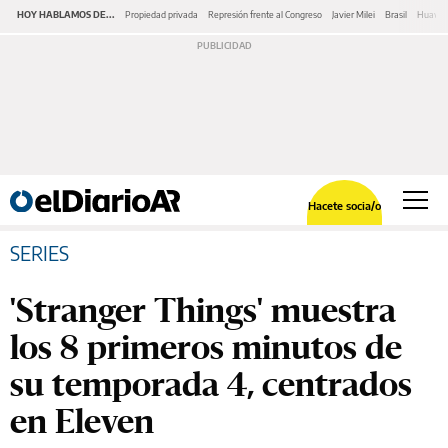
HOY HABLAMOS DE...
Propiedad privada
Represión frente al Congreso
Javier Milei
Brasil
Huawe
Hacete socia/o
SERIES
'Stranger Things' muestra
los 8 primeros minutos de
su temporada 4, centrados
en Eleven