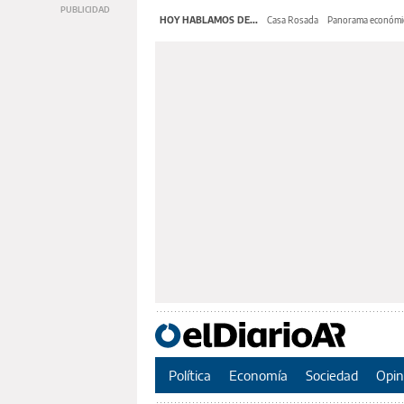
HOY HABLAMOS DE...
Casa Rosada
Panorama económi
Política
Economía
Sociedad
Opin