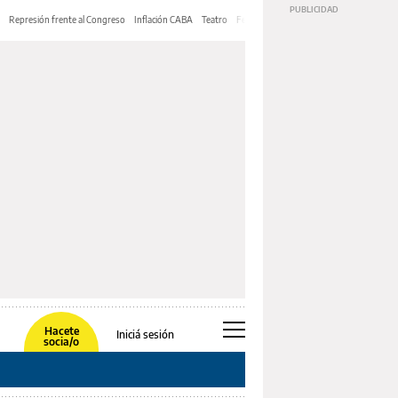
Represión frente al Congreso
Inflación CABA
Teatro
Feria de Editores
Mery Streep
Hacete
Iniciá sesión
socia/o