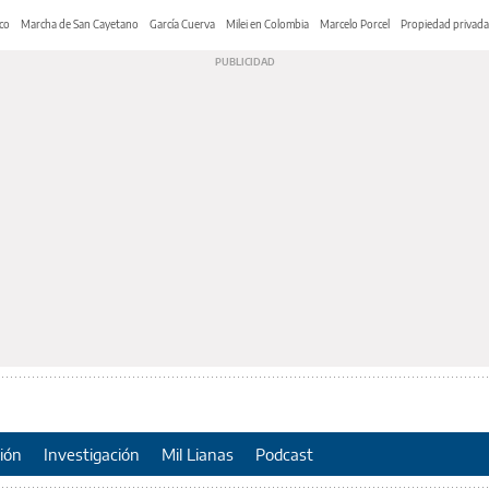
co
Marcha de San Cayetano
García Cuerva
Milei en Colombia
Marcelo Porcel
Propiedad privada
ión
Investigación
Mil Lianas
Podcast