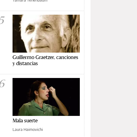
Tamara Tenenbaum
5
Guillermo Graetzer, canciones
y distancias
6
Mala suerte
Laura Haimovichi