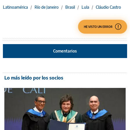
Latinoamérica
/
Río de Janeiro
/
Brasil
/
Lula
/
Cláudio Castro
HE VISTO UN ERROR
Comentarios
Lo más leído por los socios