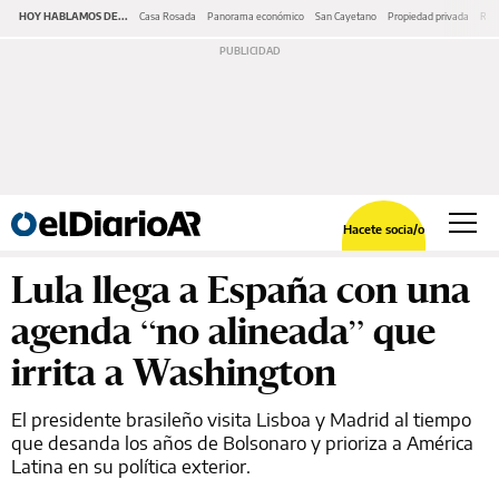
HOY HABLAMOS DE...
Casa Rosada
Panorama económico
San Cayetano
Propiedad privada
Repr
Hacete socia/o
Lula llega a España con una
agenda “no alineada” que
irrita a Washington
El presidente brasileño visita Lisboa y Madrid al tiempo
que desanda los años de Bolsonaro y prioriza a América
Latina en su política exterior.