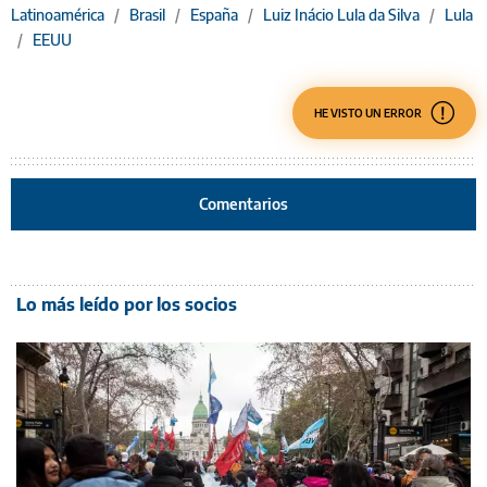
Latinoamérica
/
Brasil
/
España
/
Luiz Inácio Lula da Silva
/
Lula
/
EEUU
HE VISTO UN ERROR
Comentarios
Lo más leído por los socios