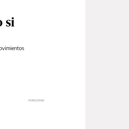
 si
 movimientos