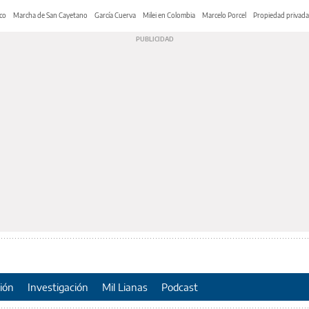
co
Marcha de San Cayetano
García Cuerva
Milei en Colombia
Marcelo Porcel
Propiedad privada
ión
Investigación
Mil Lianas
Podcast