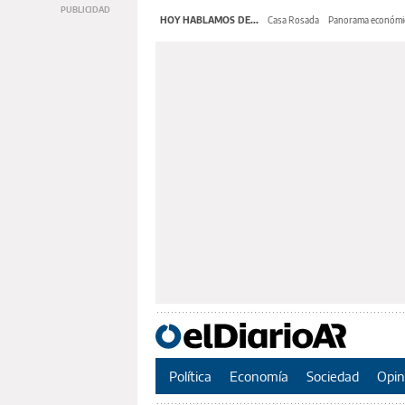
HOY HABLAMOS DE...
Casa Rosada
Panorama económi
Política
Economía
Sociedad
Opin