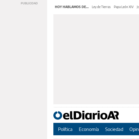
HOY HABLAMOS DE...
Ley de Tierras
Papa León XIV
J
Política
Economía
Sociedad
Opin