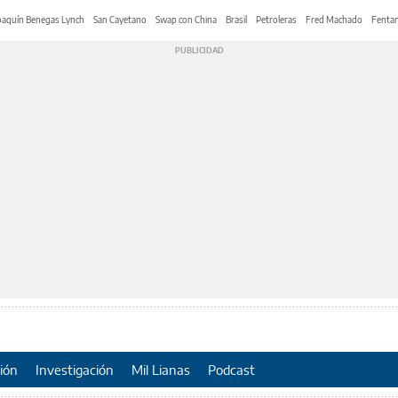
oaquín Benegas Lynch
San Cayetano
Swap con China
Brasil
Petroleras
Fred Machado
Fentan
ión
Investigación
Mil Lianas
Podcast