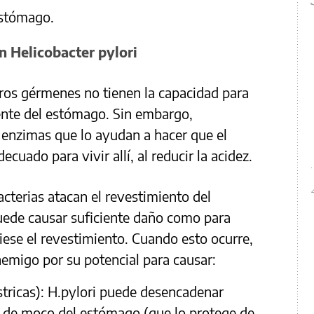
estómago.
 Helicobacter pylori
tros gérmenes no tienen la capacidad para
ente del estómago. Sin embargo,
s enzimas que lo ayudan a hacer que el
cuado para vivir allí, al reducir la acidez.
acterias atacan el revestimiento del
uede causar suficiente daño como para
iese el revestimiento. Cuando esto ocurre,
nemigo por su potencial para causar:
tricas): H.pylori puede desencadenar
a de moco del estómago (que lo protege de