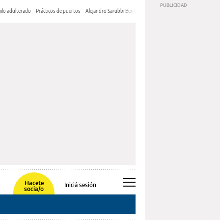
ilo adulterado
Prácticos de puertos
Alejandro Sarubbi Benítez
Hacete
Iniciá sesión
socia/o