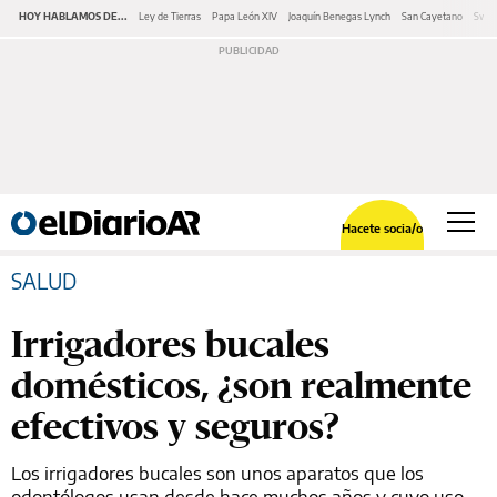
HOY HABLAMOS DE...
Ley de Tierras
Papa León XIV
Joaquín Benegas Lynch
San Cayetano
Swap
Hacete socia/o
SALUD
Irrigadores bucales
domésticos, ¿son realmente
efectivos y seguros?
Los irrigadores bucales son unos aparatos que los
odontólogos usan desde hace muchos años y cuyo uso