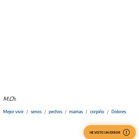
M.Ch.
Mejor vivir
/
senos
/
pechos
/
mamas
/
corpiño
/
Dolores
HE VISTO UN ERROR