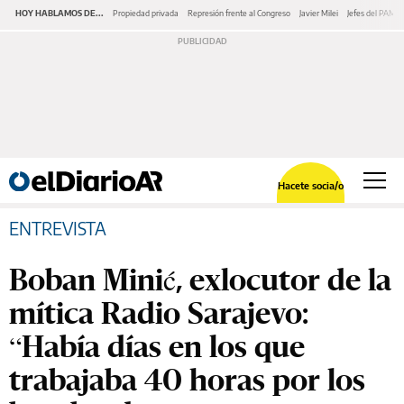
HOY HABLAMOS DE...
Propiedad privada
Represión frente al Congreso
Javier Milei
Jefes del PAMI
Hacete socia/o
ENTREVISTA
Boban Minić, exlocutor de la
mítica Radio Sarajevo:
“Había días en los que
trabajaba 40 horas por los