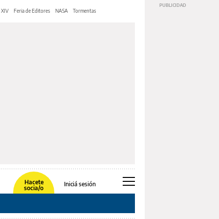
 XIV
Feria de Editores
NASA
Tormentas
Hacete
Iniciá sesión
socia/o