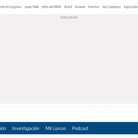
nte al Congreso
Javier Milei
Jefes del PAMI
Brasil
Huawei
Puertos
San Cayetano
Papa León
ión
Investigación
Mil Lianas
Podcast