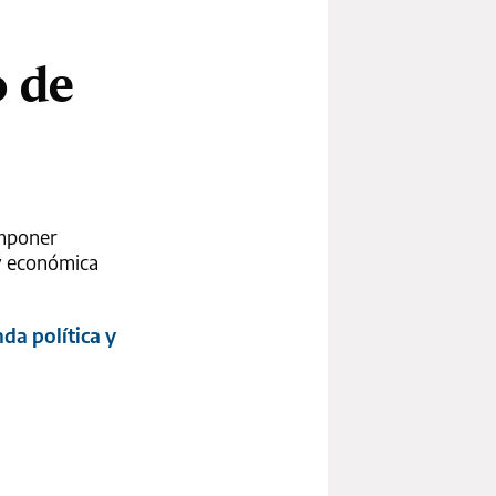
o de
imponer
 y económica
da política y