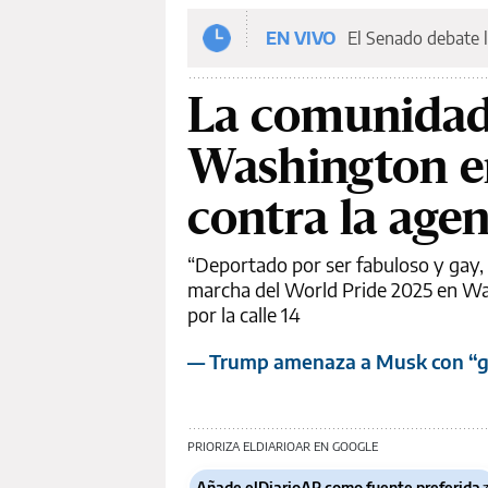
EN VIVO
El Senado debate l
La comunidad 
Washington en
contra la age
“Deportado por ser fabuloso y gay, 
marcha del World Pride 2025 en Was
por la calle 14
— Trump amenaza a Musk con “gr
PRIORIZA ELDIARIOAR EN GOOGLE
Añade elDiarioAR como fuente preferida