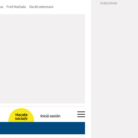
tas
Fred Machado
Día del veterinario
Hacete
Iniciá sesión
socia/o