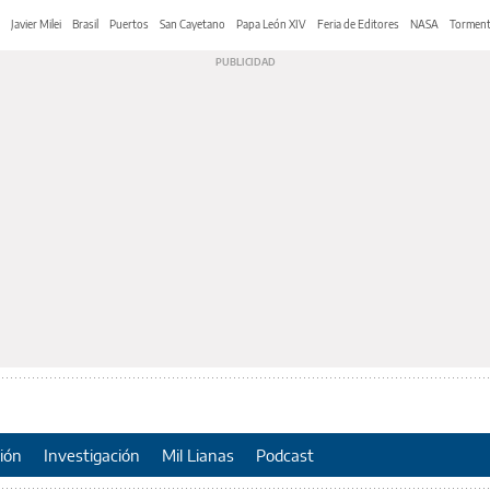
Javier Milei
Brasil
Puertos
San Cayetano
Papa León XIV
Feria de Editores
NASA
Tormen
ión
Investigación
Mil Lianas
Podcast