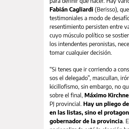
para definir qué hacer. Hay var
Fabián Cagliardi
(Berisso), qu
testimoniales a modo de desafí
resentimiento persisten entre va
cuyo músculo político se sostie
los intendentes peronistas, nec
tomar cualquier decisión.
“Si tenes que ir corriendo a cons
sos el delegado”, mascullan, iróni
kicillofismo, sin embargo, no q
sobre el final,
Máximo Kirchn
PJ provincial.
Hay un pliego de
en las listas, sino el protag
gobernador de la provincia
. 