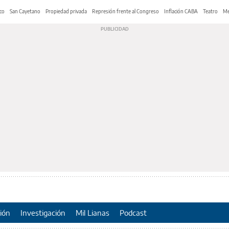
co
San Cayetano
Propiedad privada
Represión frente al Congreso
Inflación CABA
Teatro
Me
ión
Investigación
Mil Lianas
Podcast