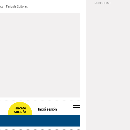
ta
Feria de Editores
Hacete
Iniciá sesión
socia/o