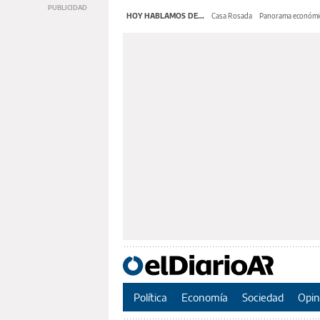
HOY HABLAMOS DE...
Casa Rosada
Panorama económi
Política
Economía
Sociedad
Opin