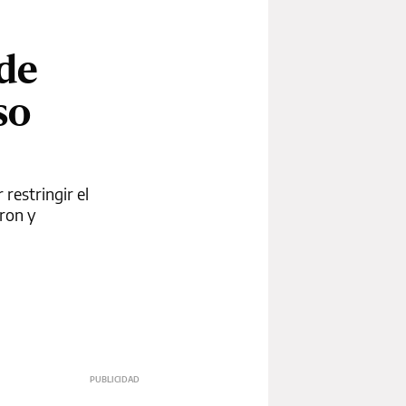
 de
so
 restringir el
eron y