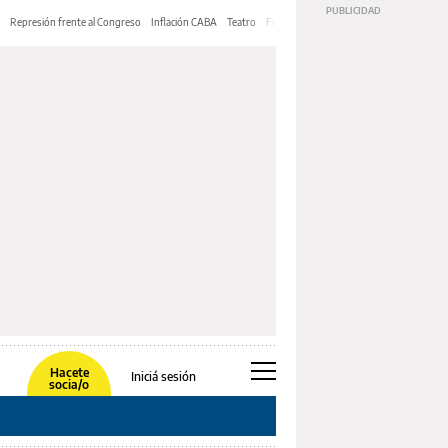
Represión frente al Congreso
Inflación CABA
Teatro
Feria de Editores
Mery Streep
Hacete
Iniciá sesión
socia/o