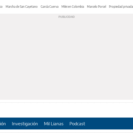
co
Marcha de San Cayetano
García Cuerva
Milei en Colombia
Marcelo Porcel
Propiedad privada
ión
Investigación
Mil Lianas
Podcast