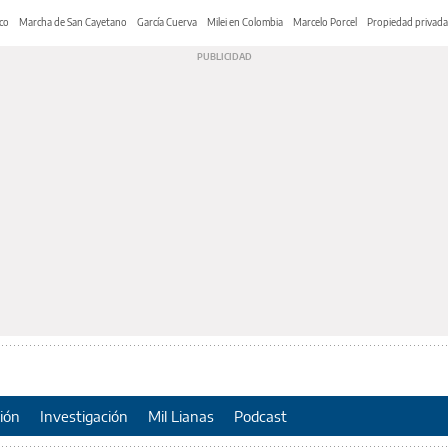
co
Marcha de San Cayetano
García Cuerva
Milei en Colombia
Marcelo Porcel
Propiedad privada
ión
Investigación
Mil Lianas
Podcast