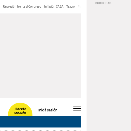
Represión frente al Congreso
Inflación CABA
Teatro
Feria de Editores
Mery Streep
Hacete
Iniciá sesión
socia/o