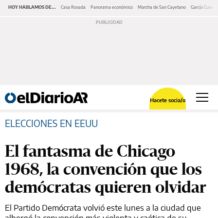
HOY HABLAMOS DE...
Casa Rosada
Panorama económico
Marcha de San Cayetano
García Cuerva
Hacete socia/o
ELECCIONES EN EEUU
El fantasma de Chicago
1968, la convención que los
demócratas quieren olvidar
El Partido Demócrata volvió este lunes a la ciudad que
albergó la convención más violenta y caótica de su