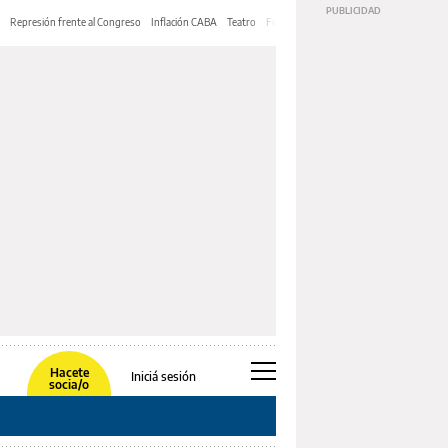
Represión frente al Congreso
Inflación CABA
Teatro
Feria de Editores
Mery Streep
Hacete
Iniciá sesión
socia/o