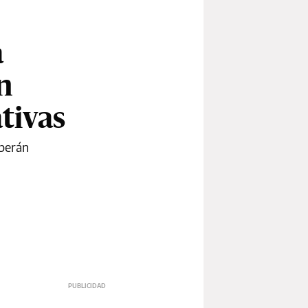
a
n
ativas
eberán