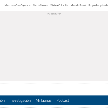
co
Marcha de San Cayetano
García Cuerva
Milei en Colombia
Marcelo Porcel
Propiedad privada
ión
Investigación
Mil Lianas
Podcast