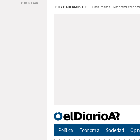
HOY HABLAMOS DE...
Casa Rosada
Panorama económi
Política
Economía
Sociedad
Opin