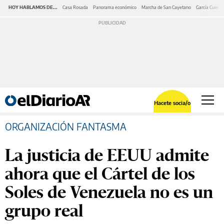
HOY HABLAMOS DE...
Casa Rosada
Panorama económico
Marcha de San Cayetano
García Cuerva
Hacete socia/o
ORGANIZACIÓN FANTASMA
La justicia de EEUU admite
ahora que el Cártel de los
Soles de Venezuela no es un
grupo real