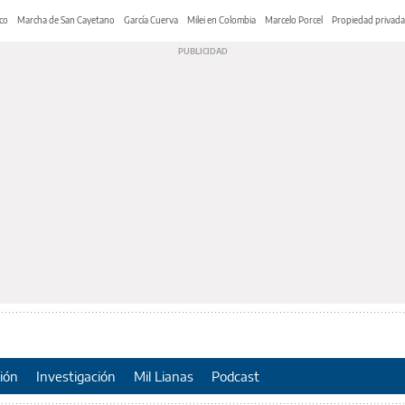
co
Marcha de San Cayetano
García Cuerva
Milei en Colombia
Marcelo Porcel
Propiedad privada
ión
Investigación
Mil Lianas
Podcast