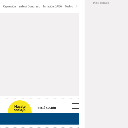
Represión frente al Congreso
Inflación CABA
Teatro
Feria de Editores
Mery Streep
Hacete
Iniciá sesión
socia/o