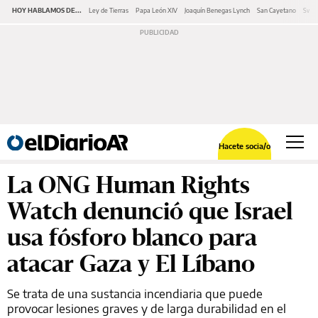
HOY HABLAMOS DE...
Ley de Tierras
Papa León XIV
Joaquín Benegas Lynch
San Cayetano
Swap
Hacete socia/o
La ONG Human Rights
Watch denunció que Israel
usa fósforo blanco para
atacar Gaza y El Líbano
Se trata de una sustancia incendiaria que puede
provocar lesiones graves y de larga durabilidad en el