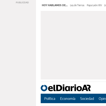
HOY HABLAMOS DE...
Ley de Tierras
Papa León XIV
J
Política
Economía
Sociedad
Opin