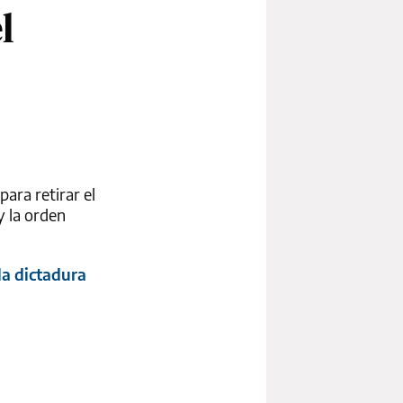
l
para retirar el
y la orden
la dictadura