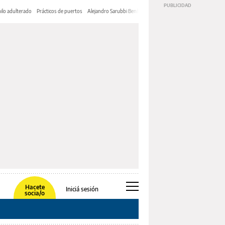
ilo adulterado
Prácticos de puertos
Alejandro Sarubbi Benítez
Hacete
Iniciá sesión
socia/o