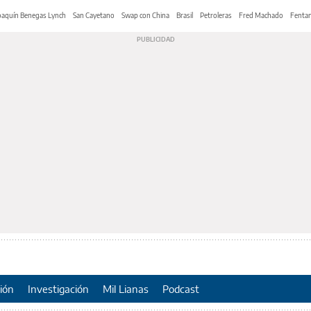
oaquín Benegas Lynch
San Cayetano
Swap con China
Brasil
Petroleras
Fred Machado
Fentan
ión
Investigación
Mil Lianas
Podcast