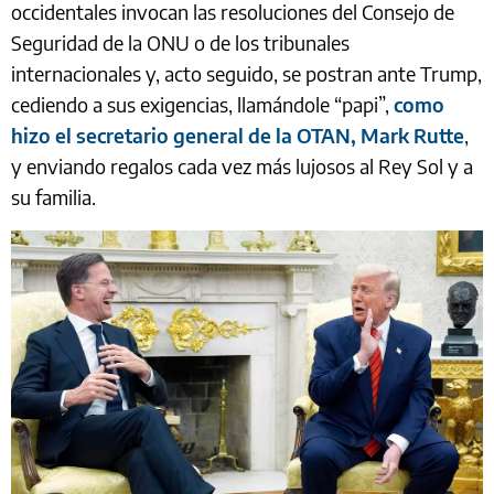
esta prevalencia trae consigo una extraña paradoja.
Cuanto más presente parece el derecho internacional,
menos decisivo se percibe. Las normas se invocan con
mayor frecuencia e intensidad, incluso cuando su
capacidad para resolver disputas o prevenir la violencia
parece debilitarse. Lo que antes prometía orden se lee
cada vez más como una actuación”.
La contradicción llega al extremo cuando los líderes
occidentales invocan las resoluciones del Consejo de
Seguridad de la ONU o de los tribunales
internacionales y, acto seguido, se postran ante Trump,
cediendo a sus exigencias, llamándole “papi”,
como
hizo el secretario general de la OTAN, Mark Rutte
,
y enviando regalos cada vez más lujosos al Rey Sol y a
su familia.