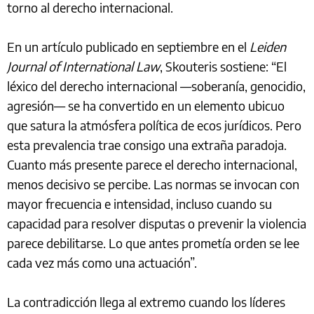
eficacia del derecho internacional “ante la enorme fe
que se ha depositado en él, especialmente por parte de
los jóvenes”.
La incapacidad de satisfacer las nuevas expectativas
del público ha dado lugar a lo que el profesor Thomas
Skouteris, decano de la facultad de derecho de la
Universidad de Khorfakkan, en Emiratos Árabes
Unidos, describe como “un ambiente finisecular” en
torno al derecho internacional.
En un artículo publicado en septiembre en el
Leiden
Journal of International Law
, Skouteris sostiene: “El
léxico del derecho internacional —soberanía, genocidio,
agresión— se ha convertido en un elemento ubicuo
que satura la atmósfera política de ecos jurídicos. Pero