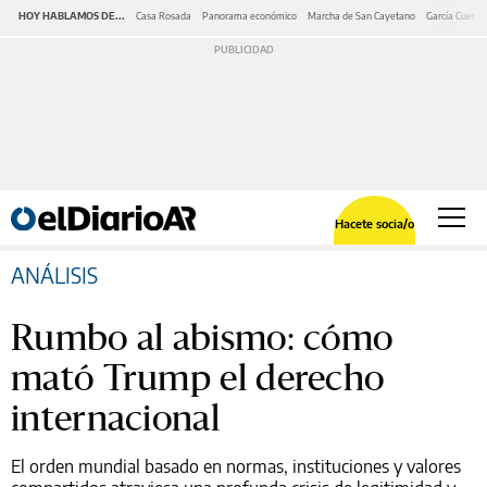
HOY HABLAMOS DE...
Casa Rosada
Panorama económico
Marcha de San Cayetano
García Cuerva
Hacete socia/o
ANÁLISIS
Rumbo al abismo: cómo
mató Trump el derecho
internacional
El orden mundial basado en normas, instituciones y valores